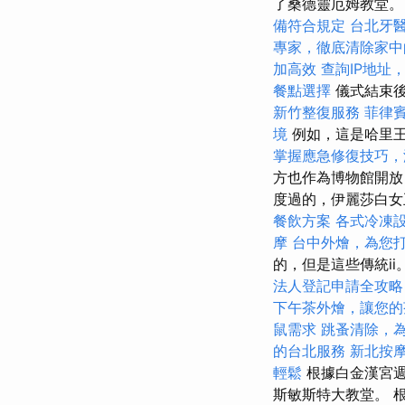
了桑德靈厄姆教堂
備符合規定
台北牙
專家，徹底清除家中
加高效
查詢IP地址
餐點選擇
儀式結束後
新竹整復服務
菲律
境
例如，這是哈里王子
掌握應急修復技巧，
方也作為博物館開放
度過的，伊麗莎白女
餐飲方案
各式冷凍
摩
台中外燴，為您
的，但是這些傳統ii
法人登記申請全攻略
下午茶外燴，讓您的
鼠需求
跳蚤清除，
的台北服務
新北按
輕鬆
根據白金漢宮週
斯敏斯特大教堂。 