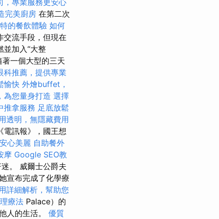
司，專業服務更安心
造完美廚房
在第二次
特的餐飲體驗
如何
作交流手段，但現在
並加入“大整
隨著一個大型的三天
眼科推薦，提供專業
鬆愉快
外燴buffet，
，為您量身打造
選擇
中推拿服務
足底放鬆
用透明，無隱藏費用
《電訊報》，國王想
安心美麗
自助餐外
按摩
Google SEO教
迷。 威爾士公爵夫
她宣布完成了化學療
用詳細解析，幫助您
理療法
Palace）的
了他人的生活。
優質