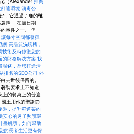
Alexander
推薦
供舒適環境
消毒公
常好，它通過了鹿的靴
選擇。 在節日期
的事件之一。 但
，讓每寸空間都發揮
照護
高品質洗碗槽，
業技術及時修復您的
面的財務解決方案
找
掃服務，為您打造清
站排名的SEO公司
外
莎白去世後保留的。
日著裝要求上不知道
晚上的餐桌上的普遍
 國王用他的聖誕節
擺盤，提升每道菜的
供安心的月子照護環
0計畫解讀，如何幫助
您的長者生活更有保