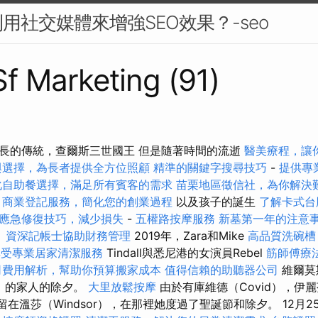
用社交媒體來增強SEO效果？-seo
Sf Marketing (91)
長的傳統，查爾斯三世國王 但是隨著時間的流逝
醫美療程，讓
與選擇，為長者提供全方位照顧
精準的關鍵字搜尋技巧
-
提供專
化自助餐選擇，滿足所有賓客的需求
苗栗地區徵信社，為你解決
商業登記服務，簡化您的創業過程
以及孩子的誕生
了解卡式台
應急修復技巧，減少損失
-
五權路按摩服務
新墓第一年的注意
。
資深記帳士協助財務管理
2019年，Zara和Mike
高品質洗碗槽
享受專業居家清潔服務
Tindall與悉尼港的女演員Rebel
筋師傅療
司費用解析，幫助你預算搬家成本
值得信賴的助聽器公司
維爾莫斯
ne）的家人的除夕。
大里放鬆按摩
由於有庫維德（Covid），伊麗莎白
1年留在溫莎（Windsor），在那裡她度過了聖誕節和除夕。 12月