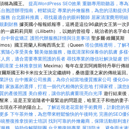
必須稱為國王。
提高WordPress SEO效果
重聽專用助聽器，專為
區台胞證辦理指南，輕鬆搞定
專業的外燴服務，為您的活動提供
拿服務
台北眼科推薦，尋找最適合的眼科醫師
居家清潔費用明細
規劃財務
據英國小報報紙報導，這將是這位96歲的女王第一次
的一歲莉莉貝斯（Lilibeth），以她的曾祖母，統治者的名字
台中骨盆矯正
護照代辦服務詳情與注意事項
聖多爾·維爾莫斯
orVilmos）國王荷蘭人和梅西瑪女王（Queen
塔位價格透明，了解
來賓隨心享受美食
醫美做臉服務，徹底清潔和保養你的肌膚
多樣
單人房，適合需要專業照護的長者
尋找專業的徵信社解決疑慮
舒
易清潔
士林推拿技術
Mexima）每年在皇宮阿姆斯特丹舉行傳
當查爾斯國王和卡米拉女王決定繼續時，桑德靈漢之家的傳統返回
業評估
台中搬家公司推薦，為你介紹當地優質搬家公司
優化Go
劃
家族墓的選擇，打造一個代代相傳的安息地
打掃家裡，讓您
質的產後照護
美白療程，讓你的肌膚重現亮白光澤
遊行結束後
醒來，這是王室追隨者中最緊迫的問題是，哈里王子和他的妻子
會出現在不祥的陽台上。
了解近視老花雷射手術費用，計劃您的
更多
下午茶外燴，為您帶來輕鬆愉快的午後時光
完善的SEO優
傳統整復推拿技術士培訓
找到可靠的外燴廠商，保障活動順利進
探服務，協助你解開疑團
台北整復師專業
屋頂防水，避免雨水滲