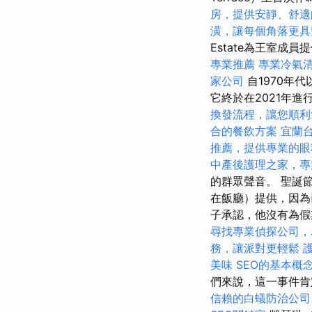
房，提供安靜、舒適
潢，讓每個角落更具
Estate為王室成
專業推薦
專業冷氣
家公司
自1970年
它終於在2021年
換發流程，讓您順利
合的餐飲方案
宜蘭
推薦，提供專業的眼
中產後護理之家，專
的群眾聲音。 聖誕節
在飯廳）提供，因
子承認，他沒有為假期
尋找專業偵探公司，
務，讓派對更輕鬆
美味
SEO的基本概
們來說，這一事件肯
信賴的白蟻防治公司