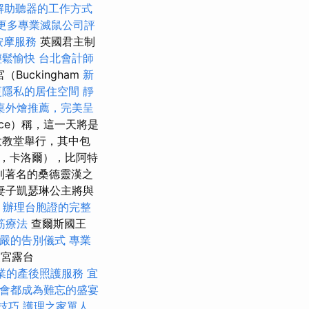
解助聽器的工作方式
更多專業滅鼠公司評
按摩服務
英國君主制
輕鬆愉快
台北會計師
uckingham
新
更隱私的居住空間
靜
桌外燴推薦，完美呈
ace）稱，這一天將是
大教堂舉行，其中包
，卡洛爾），比阿特
到著名的桑德靈漢之
妻子凱瑟琳公主將與
譜
辦理台胞證的完整
筋療法
查爾斯國王
嚴的告別儀式
專業
漢宮露台
業的產後照護服務
宜
會都成為難忘的盛宴
技巧
護理之家單人