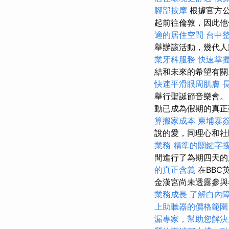
腳部按摩
根據官方
起前往倫敦，因此他們
適的居住空間
台中
舉辦該活動，幾代
業牙科服務
快速掌
結和未來的希望有
快速平滑眼周肌膚
舉行聖誕節音樂會
動已成為假期的真正
算搬家成本
柬埔寨
說的愛，同理心和社
業務
精準的關鍵字
間進行了為期四天的
的真正含義
在BBC
金漢宮尚未透露參
業務成長
了解白內
上助聽器的價格範圍
漏專家，幫助您解決