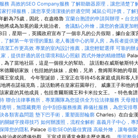
服務
高效的SEO Company服務
了解助聽器原理，讓您清楚了
居家打掃服務，讓您享受清潔後的舒適空間
滅鼠公司評價，了解
s）年齡為75歲，因此，在盎格魯
宜蘭台胞證的申請與辦理
-
台北
，他將成為加冕的最大統治者。
會議點心外燴，讓您的會議更加
8日，星期一，英國政府宣布了一個非凡的公共假期，據白金漢宮（B
，了解第一年管理的重點
老人養護中心的單人房，為長者提供
清潔工作更高效
專業的室內設計推薦，讓您輕鬆選擇
可靠的辦
之家，提供舒適的居住環境和貼心照顧
西式外燴的精緻體驗
Pal
，為了當地社區，這是一個很大的幫助。 該活動在威斯敏斯特
米德爾頓家族（包括她的妹妹，皮帕，兄弟，詹姆斯和她的母親
國王室成員。 今年聖誕節，王室正在等待45名家庭成員和客人
場地將在諾福克島，該活動將在皇家莊園舉行。 威廉王子和他的
該家庭的其他成員，包括查爾斯國王和卡米拉女王。 - 特色食
待
聯合法律事務所，專業團隊為您提供全方位法律服務
天母撥
用透明，無隱藏費用
台中刮痧服務推薦
葬儀社服務，為您安排尊
決各類害蟲問題
墊下巴手術，重塑面部輪廓
Charles）在白金
的關鍵字搜尋技巧
如何辦護照，流程全解析
嘉義月子中心，專
保障您的隱私
Palace
谷歌SEO的最佳實踐
高級外燴，讓每個聚
首次作為統治者的禮儀外觀，王室成員通常會辭去歷史事件。
學習整骨