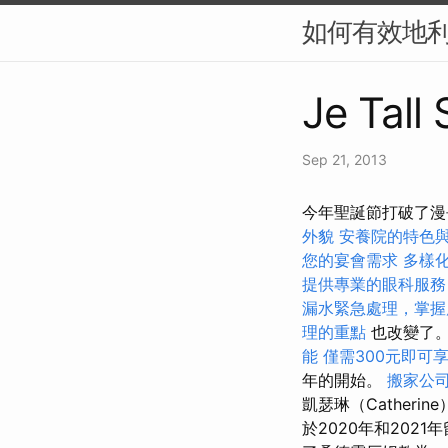
如何有效地利
Je Tall 
Sep 21, 2013
今年聖誕節打破了漫
外貌
安養院的特色
您的宴會需求
多樣
提供專業的眼科服務
漏水緊急處理，掌握
理的重點
也改變了
能
僅需300元即可
年的開始。
搬家公
凱瑟琳（Catheri
於2020年和202