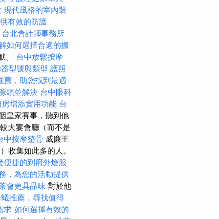
意
現代風格的室內裝
供有效的防護
。
台北會計師事務所
解如何選擇合適的搬
沉默。
台中放鬆按摩
聽器型號與類型
護照
推薦，助您找到最適
源頭並解決
台中眼科
廚房增添實用功能
台
個皇家賽事，聽到他
）的較大宴會廳（而不是
台中按摩整骨
威廉王
am）收集如此多的人。
受便捷的到府外燴服
務，為您的活動提供
茶會更具品味
對於他
白蟻推薦，尋找值得
需求
如何選擇有效的