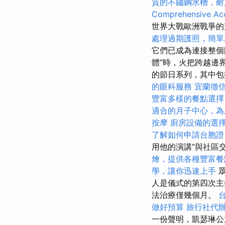
質的不鏽鋼水槽，耐
Comprehensive Acc
世界大戰歐洲戰爭的
處理過期護照，簡單
它們已成為連接整
體”時，火把跨越邊
的節日系列，其中
的眼科服務
宜蘭徵
豐富多樣的餐點選擇
適合的月子中心，為
按摩
廚房設備的選
了解如何申請台胞證
用他的演講“與社區
燴，提供各種豐富餐
學，讓你迅速上手
眾
人是儀式的第四次主
法治療僅幾個月。
做好預算
旅行社代
一份聲明，凱瑟琳公