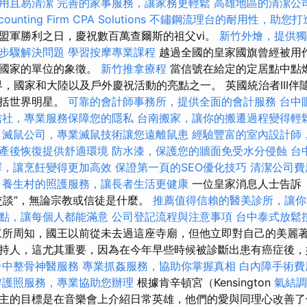
用且易清潔
完善的家事服務，讓家務更輕鬆
高雄地區的清潔公
ounting Firm CPA Solutions
不鏽鋼流理台的耐用性，助您打
盟軍勝利之日，慶祝數百萬查爾斯的祖父vi。
新竹外燴，提供獨
步驟解決問題
學習按摩專業課程
越過全國的皇家國旗曾經被用
個國家的單位的象徵。
新竹推拿療程
當信號在給定的定居點中點燃
界，國家和大陸以及戶外慶祝活動的亮點之一。 英國統治者III伴
包括世界明星。
可靠的會計師事務所，提供全面的會計服務
台中
信社，專業服務保障您的隱私
台南搬家，讓你的搬遷過程變得輕
滅鼠公司，專業滅鼠技術讓您遠離鼠患
經驗豐富的室內設計師
產後恢復提供舒適環境
防水漆，保護您的牆面免受水分侵蝕
台
擇，讓烹飪變得更加高效
保證第一頁的SEO優化技巧
清潔公司費
養生村的照護服務，讓長者生活更健康
一位皇家消息人士告訴
交談”，無論宗教或信徒是什麼。
推薦值得信賴的醫美診所，讓你
點，讓每個人都能滿意
公司登記流程與注意事項
台中泰式放鬆
所周知，國王以前從未去過這座寺廟，但他立即對自己的美麗著
持人，這尤其重要，因為在今年早些時候被診斷出患有癌症後，
台中整骨神醫服務
專業抓姦服務，協助你掌握真相
白內障手術費
辦護照服務，專業協助您辦理
根據肯辛頓宮（Kensington
氣結調
主的目標是在音樂會上介紹日常英雄，他們的愛與同理心改善