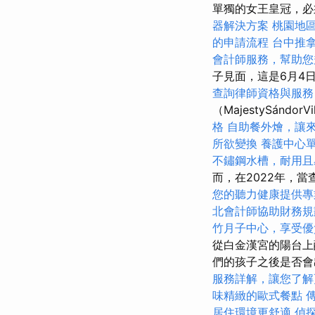
單獨的女王皇冠，
器解決方案
桃園地
的申請流程
台中推
會計師服務，幫助您
子見面，這是6月4日
查詢律師資格與服務
（MajestySánd
格
自助餐外燴，讓
所欲變換
養護中心
不鏽鋼水槽，耐用且
而，在2022年，
您的聽力健康提供專
北會計師協助財務規
竹月子中心，享受優
從白金漢宮的陽台上
們的孩子之後是否
服務詳解，讓您了解
味精緻的歐式餐點
居住環境更舒適
偵