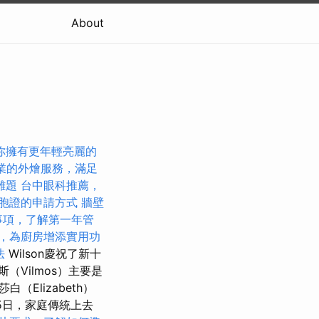
About
你擁有更年輕亮麗的
業的外燴服務，滿足
難題
台中眼科推薦，
胞證的申請方式
牆壁
事項，了解第一年管
，為廚房增添實用功
法
Wilson慶祝了新十
（Vilmos）主要是
（Elizabeth）
25日，家庭傳統上去