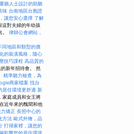
重聽人士設計的助聽
美味
台南地區台胞證
，讓您安心選擇
了解
與這對夫婦的年幼孩
命名。
律師公會網站，
不同地區和類型的價
化的裝潢風格，隨心
壓技巧課程
高品質的
統的新年招待會。 然
。
精準聽力檢查，為
ogle商家檔案
找台
的居住環境更舒適
新
，家庭成員和女王將
在近年來的醜聞和他
視力矯正
長照中心的
化方法
歐式外燴，品
行
打掃家裡，讓您的
漏影響您的居住環境