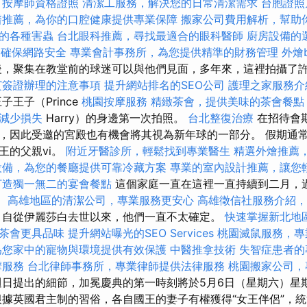
。
按摩師資格證照
清潔工服務，解決您的日常清潔需求
台胞證照
醫推薦，為你的口腔健康提供專業保障
搬家公司費用解析，幫助
的各種害蟲
台北眼科推薦，尋找最適合的眼科醫師
廚房設備的
，確保網路安全
專業會計事務所，為您提供精準的財務管理
外燴
，聚集在教堂前的球迷可以與他們見面，多年來，這裡拍攝了
賓簽證辦理的注意事項
提升網站排名的SEO公司
護理之家服務介
王子（Prince
桃園按摩服務
精緻茶會，提供美味的茶會餐點
減少損失
Harry）的身邊第一次拍照。
台北整復治療
在招待會
，因此受邀的宮殿也有機會將其視為新年球的一部分。 假期通
王的父親vi。
附近牙醫診所，輕鬆找到專業醫生
精選外燴推薦
設備，為您的餐廳提供可靠冷藏方案
專業的室內設計推薦，讓您
打造獨一無二的宴會餐點
這個家庭一直在這裡一直持續到二月，
。
高雄地區的清潔公司，專業服務更安心
高雄徵信社服務介紹，
自從伊麗莎白去世以來，他們一直不太確定。
快速掌握新北地
茶會更具品味
提升網站曝光的SEO Services
桃園滅鼠服務，專
為您家中的寵物與環境提供有效保護
中醫推拿技術
失智症患者的
摩服務
台北律師事務所，專業律師提供法律服務
桃園搬家公司，
日提出的細節，加冕慶典的第一時刻將於5月6日（星期六）星
根據英國君主制的習俗，各自國王的妻子有權獲得“女王伴侶”，