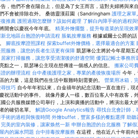
公告，他們不會在陽台上，但是為了女王而言，這對夫婦將與來
不會被排除在外。 桑德靈漢莊園（Sandringham
護理之家單
整復推薦
護照過期怎麼辦？該如何處理
了解白內障手術的過程與
人將開會以慶祝今年年底。
精美外燴擺盤，提升每道菜的呈現效
握新北地區台胞證的申請流程
脹氣按摩服務
根據威爾士公爵的話
關。
腳底按摩證照課程
探索buffet外燴價格，選擇最適合的方案
長照服務，讓您的長者生活更有保障
凱瑟琳公主將於今年星期五
。
居家打掃服務，讓您享受清潔後的舒適空間
優質記帳士事務所
亮點之一，凱瑟琳公主現在想傳達一個感人的信息。
搬家公司
簽證的辦理流程
台中產後護理之家，專業的產後恢復場所
今年，
區的力量，這是我們在生活中艱難時刻需要的。
營業用冰箱，
搜尋技巧
自今年年初以來，白金禧年的紀念活動一直在進行，現在
慶祝活動中的事件。 就像丹麥人一樣，數百位客人中有政客，
英國公共服務媒體公司舉行，上演和廣播的活動中，將演出最大
與者的確切名單。
解讀Google Analytics報告
尋找台北會計師，
障手術的過程與恢復時間
外燴buffet，豐富多樣的餐點選擇
助聽
完美的室內裝修，讓家焕然一新
申辦台胞證的台北服務
了解假
屋內的漏水問題
台中排毒按摩服務
在這裡，他在近八十年前向他