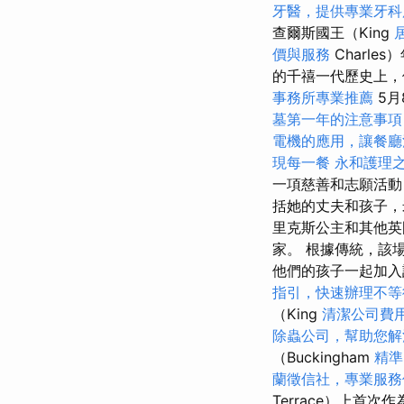
牙醫，提供專業牙科
查爾斯國王（King
價與服務
Charle
的千禧一代歷史上
事務所專業推薦
5月
墓第一年的注意事項
電機的應用，讓餐廳
現每一餐
永和護理
一項慈善和志願活動
括她的丈夫和孩子，
里克斯公主和其他英
家。 根據傳統，該
他們的孩子一起加入
指引，快速辦理不等
（King
清潔公司費
除蟲公司，幫助您解
（Buckingham
精準
蘭徵信社，專業服務
Terrace）上