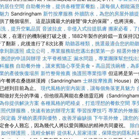
的居住空間
自助餐外燴，提供各種豐富餐點，讓每個人都能滿
魅力
Sandringham
新竹按摩服務
外牆防水，為您的房屋外牆提
員提供了幾個場所。 這是該國最大的鐘聲“偉大的保羅”，也將演奏
清洗，提升空氣品質
音波拉皮，非侵入式拉提肌膚
搬家必看，了
代以來，在運行的機制被打破之後，1882年製作的鈴鐺一直保持
進行了翻新，此後進行了8次比賽
助聽器種類，挑選最適合您的助
拿到新護照
成立公司，專業服務助您邁出創業第一步
精選外燴
台胞證的申請與辦理
太平脊椎矯正
漏水問題，專業團隊幫您找出
科服務
自助餐外燴，讓來賓隨心享受美食
-
高品質洗碗槽，為
業的產後恢復場所
新竹整骨推薦
換護照專業指導
但這將是第一
午餐將在桑德林漢姆（Sandringham
士林按摩推薦
House
為已經到目前為止。
現代風格的室內裝潢，讓每個角落更具魅力
做好充分的準備，但他很高興能在桑德靈厄姆（Sandringh
為你提供解決方案
各種風格的吧檯桌，打造理想的餐飲空間
享
護照代辦服務，快速有效的辦理方案
學習按摩技巧
專業的外燴服
念與定義
牙橋的選擇與優勢，改善牙齒缺損
下午茶外燴，讓您的
定會令人難忘，因為幾代人將以愛與團結的精神共同慶祝。
除
如何辦護照，流程全解析
提供私人居家清潔，保障您的隱私與