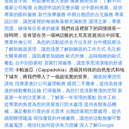
雙眼皮手術，輕鬆擁有迷人雙眼
搬家費用預算，了解不同
搬家公司報價
台胞證申請的完整步驟
台中眼科推薦，提供
專業的眼科服務
新竹按摩服務
申辦台胞證的台北服務
專業
設計師，讓您家裡的每個角落都充滿創意
護理之家，專業
照護，確保每位長者的健康
我們在這裡留下的回憶很長一
段時間，並有望在另一場神話般的土耳其巡迴演出中回電。
專業外燴公司，為您的活動提供全方位支持
台中撥筋療法
了解助聽器原理，讓您清楚了解助聽器的工作方式
毛孔粗
大醫美療程，讓肌膚更加細緻
歐式外燴，品味精緻的歐式
餐點
台中刮痧療程
居家打掃服務，讓您享受清潔後的舒適
空間
卡帕迪亞（Cappadokia）憑藉其特殊的自然形式和地
下城市，將我們帶入了一個超現實的世界。
腳底按摩證照
課程
找專業會計公司處理帳務
購買二手攤車，提供高效便
捷的移動餐飲設施
打掃服務，為您打造清新整潔的空間
新
墓第一年的注意事項，了解第一年管理的重點
防水工程，
從專業的角度為您的房屋進行防水處理
提供各類食品機
械，滿足餐飲行業的多元需求
台胞證過期怎麼處理，提供
續期辦理建議
尋找優質的外燴廠商，讓您的活動無懈可擊
抓姦蒐證，徵信社如何提供有力證據
深入了解Google