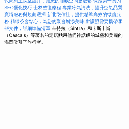
代簡約主臥室設計，讓您的睡眠空間更放鬆
保證第一頁的
SEO優化技巧
士林整復療程
專業冷氣清洗，提升空氣品質
寶塔服務與規劃選擇
新北徵信社，提供精準高效的徵信服
務
精緻茶會點心，為您的聚會增添美味
辦護照需要攜帶哪
些文件，詳細準備清單
辛特拉（Sintra）和卡斯卡斯
（Cascais）等著名的定居點用他們神話般的城堡和美麗的
海灘吸引了旅行者。