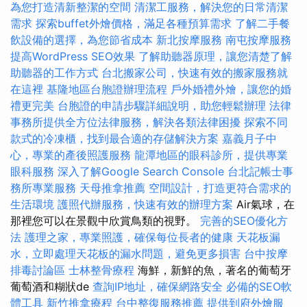
為您打造清新整潔的空間
清潔工服務，解決您的日常清潔
需求
探索buffet外燴價格，滿足各種預算需求
了解二手餐
飲設備的選擇，為您節省成本
新北按摩服務
南屯按摩服務
提高WordPress SEO效果
了解助聽器原理，讓您清楚了解
助聽器的工作方式
台北搬家公司，快速有效的搬家服務就
在這裡
基隆地區台胞證辦理流程
戶外婚禮外燴，讓您的婚
禮更完美
台胞證的申請步驟詳細說明，助您輕鬆辦理
法律
事務所提供全方位法律服務，解決各類法律困擾
探索不同
款式的冷凍櫃，找到最合適的存儲解決方案
嘉義月子中
心，專業的產後照護服務
龍潭地區的眼科診所，提供專業
眼科服務
深入了解Google Search Console
台北記帳士事
務所專業服務
天母推拿推薦
空間設計，打造更符合需求的
生活環境
護照代辦服務，快速有效的辦理方案
Air氣球，在
那裡您可以在景觀中欣賞鳥類的視野。
完善的SEO優化方
法
護理之家，專業照護，確保每位長者的健康
天花板漏
水，立即處理天花板的漏水問題，避免更多損害
台中按摩
排毒討論區
士林整骨療程
海鮮，新鮮的魚，著名的葡萄牙
葡萄酒和糊狀de
查詢IP地址，確保網路安全
必備的SEO軟
體工具
新竹推拿療程
台中整復服務推薦
提供到府外燴服