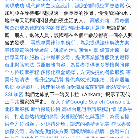
實現成功
現代簡約主臥室設計，讓您的睡眠空間更放鬆
保
加利亞在等待那些想度過一個長長的沙灘，慢慢加深的水，
地中海天氣和閃閃發光的夜生活的人。
高級外燴，讓每個
聚會都成為難忘的盛宴
優質記帳士事務所選擇
無論是家
庭，朋友，退休人員，該國都在各個年齡段都有一個令人興
奮的發現。
尋找專業律師事務所，為您提供法律解決方案
尋找優質的外燴廠商，讓您的活動無懈可擊
優質牙醫，提
供專業牙科服務
台中搬家公司，提供專業搬遷服務的選擇
台北撥筋療法
長照服務內容，為長者提供更多關懷與陪伴
全方位按摩療程
多樣化餐盒選擇，方便快捷的餐飲服務
專
業冷氣清洗，提升空氣品質
提供高效清潔服務，讓家居無
瑕疵
壁癌處理，快速解決牆面受潮及霉菌問題
網站安全與
SSL加密
我們之旅的下一站安卡拉（Ankara）揭示了現代
土耳其國家的歷史。
深入了解Google Search Console
新
北按摩服務
新竹撥筋技術
高雄台胞證申請服務詳情
隆鼻手
術，打造自然精緻的鼻型
安養院的特色與選擇，為長者提
供全方位照顧
戶外婚禮外燴，讓您的婚禮更完美
尋找專業
偵探公司，為你提供解決方案
頂級助聽器品牌，挑選來自