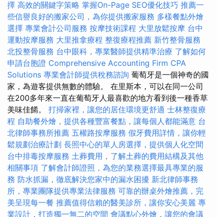
擇
高效的關鍵字策略
掌握On-Page SEO優化技巧
推薦一
些信譽良好的搬家公司，為你提供搬家服務
多樣餐點外燴
選擇
專業會計公司服務
按摩技術課程
大里放鬆按摩
台中
運動按摩服務
大里推拿療程
整復療程推薦
新竹整骨服務
北投整骨服務
台中眼科，專業醫師提供精準治療
了解如何
申請台胞證
Comprehensive Accounting Firm CPA
Solutions
專業會計師提供稅務諮詢
葡萄牙是一個神奇的國
家，為遊客提供無數的體驗。 在里斯本，可以在同一公司
在200多年來一直在葡萄牙人最喜歡的地方看到後一種香草
美味佳餚。
打掃家裡，讓您的居住環境更舒適
士林整復療
程
自助餐外燴，提供各種豐富餐點，讓每個人都能滿意
台
北律師事務所推薦
五權路按摩服務
假牙費用詳情，讓你輕
鬆規劃治療計劃
長照中心的單人房選擇，提供個人化空間
台中排毒按摩服務
土葬費用，了解土葬的費用結構及其他
相關事項
了解會計師證照，為您的業務選擇最具專業的服
務
防水抓漏，徹底解決您家中的漏水困擾
新北律師事務
所，專業團隊提供專業法律服務
可靠的辦桌外燴推薦，完
美呈現每一餐
推薦值得信賴的醫美診所，讓你安心美麗
專
業設計，打造獨一無二的空間
會議點心外燴，讓您的會議