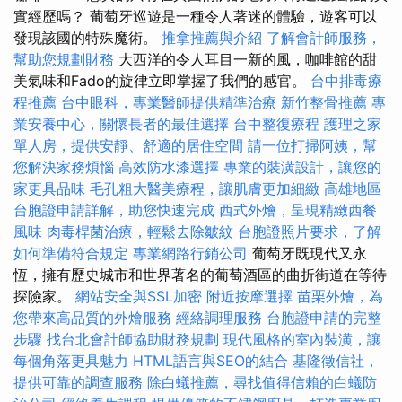
實經歷嗎？ 葡萄牙巡遊是一種令人著迷的體驗，遊客可以
發現該國的特殊魔術。
推拿推薦與介紹
了解會計師服務，
幫助您規劃財務
大西洋的令人耳目一新的風，咖啡館的甜
美氣味和Fado的旋律立即掌握了我們的感官。
台中排毒療
程推薦
台中眼科，專業醫師提供精準治療
新竹整骨推薦
專
業安養中心，關懷長者的最佳選擇
台中整復療程
護理之家
單人房，提供安靜、舒適的居住空間
請一位打掃阿姨，幫
您解決家務煩惱
高效防水漆選擇
專業的裝潢設計，讓您的
家更具品味
毛孔粗大醫美療程，讓肌膚更加細緻
高雄地區
台胞證申請詳解，助您快速完成
西式外燴，呈現精緻西餐
風味
肉毒桿菌治療，輕鬆去除皺紋
台胞證照片要求，了解
如何準備符合規定
專業網路行銷公司
葡萄牙既現代又永
恆，擁有歷史城市和世界著名的葡萄酒區的曲折街道在等待
探險家。
網站安全與SSL加密
附近按摩選擇
苗栗外燴，為
您帶來高品質的外燴服務
經絡調理服務
台胞證申請的完整
步驟
找台北會計師協助財務規劃
現代風格的室內裝潢，讓
每個角落更具魅力
HTML語言與SEO的結合
基隆徵信社，
提供可靠的調查服務
除白蟻推薦，尋找值得信賴的白蟻防