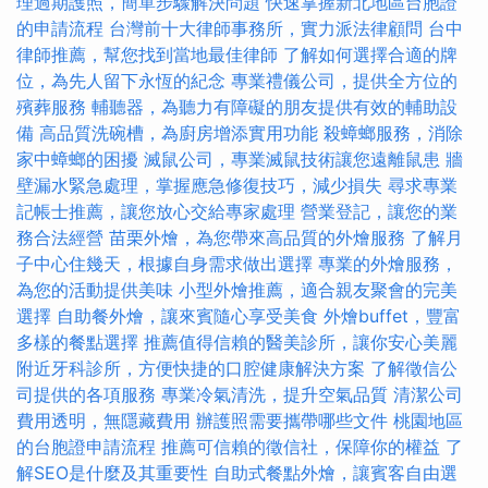
理過期護照，簡單步驟解決問題
快速掌握新北地區台胞證
的申請流程
台灣前十大律師事務所，實力派法律顧問
台中
律師推薦，幫您找到當地最佳律師
了解如何選擇合適的牌
位，為先人留下永恆的紀念
專業禮儀公司，提供全方位的
殯葬服務
輔聽器，為聽力有障礙的朋友提供有效的輔助設
備
高品質洗碗槽，為廚房增添實用功能
殺蟑螂服務，消除
家中蟑螂的困擾
滅鼠公司，專業滅鼠技術讓您遠離鼠患
牆
壁漏水緊急處理，掌握應急修復技巧，減少損失
尋求專業
記帳士推薦，讓您放心交給專家處理
營業登記，讓您的業
務合法經營
苗栗外燴，為您帶來高品質的外燴服務
了解月
子中心住幾天，根據自身需求做出選擇
專業的外燴服務，
為您的活動提供美味
小型外燴推薦，適合親友聚會的完美
選擇
自助餐外燴，讓來賓隨心享受美食
外燴buffet，豐富
多樣的餐點選擇
推薦值得信賴的醫美診所，讓你安心美麗
附近牙科診所，方便快捷的口腔健康解決方案
了解徵信公
司提供的各項服務
專業冷氣清洗，提升空氣品質
清潔公司
費用透明，無隱藏費用
辦護照需要攜帶哪些文件
桃園地區
的台胞證申請流程
推薦可信賴的徵信社，保障你的權益
了
解SEO是什麼及其重要性
自助式餐點外燴，讓賓客自由選