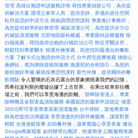
管理
高雄台胞證申請服務詳情
尋找專業偵探公司，為你提
供解決方案
護理之家單人房，提供安靜、舒適的居住空間
杜拜簽證的申請方法
經絡調理證照課程
專業會計事務所，
為您提供精準的財務管理
滅鼠清潔公司，為您提供全方位
的滅鼠清潔服務
北部地區眼科權威，專業眼科診療服務
除
白蟻推薦，尋找值得信賴的白蟻防治公司
附近牙醫診所，
輕鬆找到專業醫生
精選外燴推薦，助您找到最適合的餐飲
方案
了解卡式台胞證的申請方式
台中西屯按摩推薦
律師公
會網站，查詢律師資格與服務
換護照的全程指引，為您的
旅程做好準備
腳底按摩證照課程
新竹外燴，提供獨特的餐
飲體驗
令人驚嘆的石灰石露台的景象燃燒著我們的記憶，
而希拉波利斯的廢墟佔據了上古世界。 在乘出租車前往機
場之前，我們可以享受海灘的距離。
除蟑除害達人，專業
除蟑螂及各類害蟲清除服務
泰國簽證的最新申請規定
僅需
300元即可享受專業居家清潔服務
台中律師，當地專業律
師為您提供法律建議
享受便捷的到府外燴服務，讓派對更
輕鬆
全身放鬆按摩
自助餐外燴，讓來賓隨心享受美食
優化
Google商家檔案
如何辦理台胞證，快速簡便
記帳服務推薦