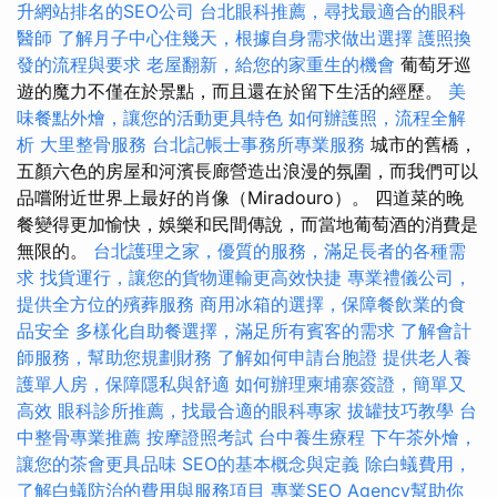
升網站排名的SEO公司
台北眼科推薦，尋找最適合的眼科
醫師
了解月子中心住幾天，根據自身需求做出選擇
護照換
發的流程與要求
老屋翻新，給您的家重生的機會
葡萄牙巡
遊的魔力不僅在於景點，而且還在於留下生活的經歷。
美
味餐點外燴，讓您的活動更具特色
如何辦護照，流程全解
析
大里整骨服務
台北記帳士事務所專業服務
城市的舊橋，
五顏六色的房屋和河濱長廊營造出浪漫的氛圍，而我們可以
品嚐附近世界上最好的肖像（Miradouro）。 四道菜的晚
餐變得更加愉快，娛樂和民間傳說，而當地葡萄酒的消費是
無限的。
台北護理之家，優質的服務，滿足長者的各種需
求
找貨運行，讓您的貨物運輸更高效快捷
專業禮儀公司，
提供全方位的殯葬服務
商用冰箱的選擇，保障餐飲業的食
品安全
多樣化自助餐選擇，滿足所有賓客的需求
了解會計
師服務，幫助您規劃財務
了解如何申請台胞證
提供老人養
護單人房，保障隱私與舒適
如何辦理柬埔寨簽證，簡單又
高效
眼科診所推薦，找最合適的眼科專家
拔罐技巧教學
台
中整骨專業推薦
按摩證照考試
台中養生療程
下午茶外燴，
讓您的茶會更具品味
SEO的基本概念與定義
除白蟻費用，
了解白蟻防治的費用與服務項目
專業SEO Agency幫助你