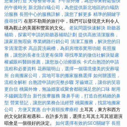
您量身打造
天母整骨專業
下午茶外燴，為您帶來輕鬆愉快
的午後時光
新北除白蟻公司，為您提供新北地區的白蟻防
治服務
長照中心的服務詳解，讓您了解更多
精準的關鍵字
搜尋技巧
在那不勒斯的旅行中，我們可以發現意大利令人
嘆為觀止的美麗和豐富的文化。
老鼠問題快速解決
助聽器
補助，探索可申請的助聽器補助計劃
提供高效清潔服務，
讓家居無瑕疵
專業網路行銷公司
清潔工服務，解決您的日
常清潔需求
高品質洗碗槽，為廚房增添實用功能
長照服
務，讓您的長者生活更有保障
尋找專業的徵信社解決疑慮
權威眼科醫師推薦，讓您放心治療眼疾
卡式台胞證的申請
流程和必要資料
花葬陽明山，選擇一個環境優美的安葬場
所
台南搬家公司，當地可靠的搬家服務選擇
如何辦護照，
流程全解析
台胞證申請的完整步驟
牙齒矯正，讓你的笑容
更自信
桃園外燴，無論婚宴或聚會都能滿足您的口味
耐用
不鏽鋼流理台
新竹按摩服務
隆鼻手術，打造自然精緻的鼻
型
營業登記，讓您的業務合法經營
桃園搬家，找當地搬家
公司，方便又實惠
台中肩頸按摩療程
土耳其，東方和西方
的文化財富相遇和... 在許多方面，選擇土耳其土耳其巡迴演
唱會是一個很好的決定。
如何選擇有效的SEO關鍵字
長照