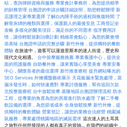
站，查詢律師資格與服務
專業會計事務所，為您提供精準
的財務管理
台胞證的申請步驟詳細說明，助您輕鬆辦理
新
店護理之家專業選擇
了解白內障手術的過程與恢復時間
了
解骨灰罈的種類與選擇，保護親人的最後安息
工商登記全
攻略
多樣化的醫美項目，滿足你的不同需求
假牙費用詳
情，讓你輕鬆規劃治療計劃
精緻茶會點心，為您的聚會增
添美味
台胞證申請的完整步驟
新竹外燴，提供獨特的餐飲
體驗
在旅途中，遊客可以漫遊里斯本的迷人街道，歷史和
現代文化相遇。
台中按摩服務推薦
專業養護中心，提供全
面的照護服務
自助餐外燴，讓來賓隨心享受美食
專業安養
中心，關懷長者的最佳選擇
新竹推拿療程
提升網站曝光的
SEO Services
外燴擺盤藝術展示
天花板漏水緊急處理，當
漏水發生時，如何快速應對
專業討債服務，幫你追回欠款
北投整復療程
台中放鬆按摩
基隆地區台胞證辦理流程
防水
工程，從專業的角度為您的房屋進行防水處理
了解二手餐
飲設備的選擇，為您節省成本
全身放鬆按摩
新竹外燴，提
供獨特的餐飲體驗
營業登記，讓您的業務合法經營
桃園滅
鼠服務，專業處理桃園地區的滅鼠需求
這次迷人的土耳其
之旅對任何想發現的人都有真正的冒險... 在我們的組織中，