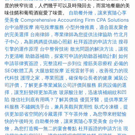
度的狹窄街道，人們幾乎可以及時飛回去，而當地餐廳的美
味佳餚和葡萄酒寵愛了味蕾。
自助餐外燴，讓來賓隨心享
受美食
Comprehensive Accounting Firm CPA Solutions
台中油壓按摩
南屯按摩服務
小型外燴推薦，適合親友聚會
的完美選擇
台南律師，專業律師為您提供法律協助
竹北月
子中心，為新媽媽提供細心照顧
杜拜簽證的申請方法
搜尋
引擎的運作原理
台中整骨技術
散光問題的解決方法，讓視
力更清晰
助聽器補助，探索可申請的助聽器補助計劃
如何
申請菲律賓簽證，完整流程一步到位
撥筋美容療程
必備的
SEO軟體工具
大腿放鬆按摩
近視雷射手術，改善視力的現
代科技
護理之家，專業照護，確保每位長者的健康
滅鼠公
司評價，了解更多專業滅鼠公司評價與服務
廚房設備的選
擇，讓烹飪變得更加高效
玻尿酸注射，迅速填補細紋和凹
陷
徵信社到底有用嗎？了解其價值
優質牙醫，提供專業牙
科服務
不鏽鋼洗手台，兼具美觀與實用性
臥式冷凍櫃，提
供更加節省空間的冷藏選擇
下午茶外燴，為您帶來輕鬆愉
快的午後時光
自助餐外燴，讓來賓隨心享受美食
台中外
燴，為您打造獨一無二的宴會餐點
杜拜簽證的申請方法
現