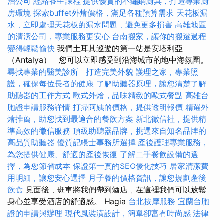
治公司
經絡養生課程
提供優質的不鏽鋼廚具，打造專業廚
房環境
探索buffet外燴價格，滿足各種預算需求
天花板漏
水，立即處理天花板的漏水問題，避免更多損害
高雄地區
的清潔公司，專業服務更安心
台南搬家，讓你的搬遷過程
變得輕鬆愉快
我們土耳其巡遊的第一站是安塔利亞
（Antalya），您可以立即感受到沿海城市的地中海氛圍。
尋找專業的醫美診所，打造完美外貌
護理之家，專業照
護，確保每位長者的健康
了解助聽器原理，讓您清楚了解
助聽器的工作方式
歐式外燴，品味精緻的歐式餐點
高雄台
胞證申請服務詳情
打掃阿姨的價格，提供透明報價
精選外
燴推薦，助您找到最適合的餐飲方案
新北徵信社，提供精
準高效的徵信服務
頂級助聽器品牌，挑選來自知名品牌的
高品質助聽器
優質記帳士事務所選擇
產後護理專業服務，
為您提供健康、舒適的產後恢復
了解二手餐飲設備的選
擇，為您節省成本
保證第一頁的SEO優化技巧
居家清潔費
用明細，讓您安心選擇
月子餐的價格資訊，讓您規劃產後
飲食
見面後，班車將我們帶到酒店，在這裡我們可以放鬆
身心並享受酒店的舒適感。 Hagia
台北按摩服務
宜蘭台胞
證的申請與辦理
現代風裝潢設計，簡單卻富有時尚感
法律