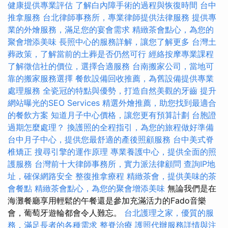
健康提供專業評估
了解白內障手術的過程與恢復時間
台中
推拿服務
台北律師事務所，專業律師提供法律服務
提供專
業的外燴服務，滿足您的宴會需求
精緻茶會點心，為您的
聚會增添美味
長照中心的服務詳解，讓您了解更多
台灣土
葬政策，了解當前的土葬是否仍然可行
經絡按摩專業課程
了解徵信社的價位，選擇合適服務
台南搬家公司，當地可
靠的搬家服務選擇
餐飲設備回收推薦，為舊設備提供專業
處理服務
全瓷冠的特點與優勢，打造自然美觀的牙齒
提升
網站曝光的SEO Services
精選外燴推薦，助您找到最適合
的餐飲方案
知道月子中心價格，讓您更有預算計劃
台胞證
過期怎麼處理？
換護照的全程指引，為您的旅程做好準備
台中月子中心，提供您最舒適的產後照顧服務
台中美式脊
椎矯正
搜尋引擎的運作原理
專業養護中心，提供全面的照
護服務
台灣前十大律師事務所，實力派法律顧問
查詢IP地
址，確保網路安全
整復推拿療程
精緻茶會，提供美味的茶
會餐點
精緻茶會點心，為您的聚會增添美味
無論我們是在
海灘餐廳享用輕鬆的午餐還是參加充滿活力的Fado音樂
會，葡萄牙遊輪都會令人難忘。
台北護理之家，優質的服
務，滿足長者的各種需求
整脊治療
護照代辦服務詳情與注