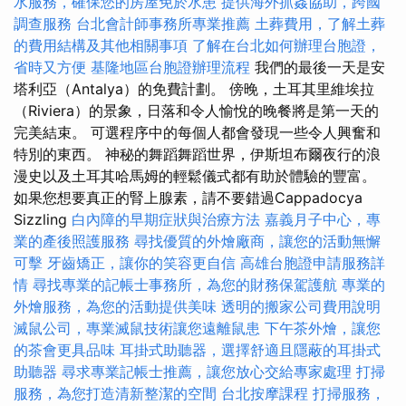
水服務，確保您的房屋免於水患
提供海外抓姦協助，跨國
調查服務
台北會計師事務所專業推薦
土葬費用，了解土葬
的費用結構及其他相關事項
了解在台北如何辦理台胞證，
省時又方便
基隆地區台胞證辦理流程
我們的最後一天是安
塔利亞（Antalya）的免費計劃。 傍晚，土耳其里維埃拉
（Riviera）的景象，日落和令人愉悅的晚餐將是第一天的
完美結束。 可選程序中的每個人都會發現一些令人興奮和
特別的東西。 神秘的舞蹈舞蹈世界，伊斯坦布爾夜行的浪
漫史以及土耳其哈馬姆的輕鬆儀式都有助於體驗的豐富。
如果您想要真正的腎上腺素，請不要錯過Cappadocya
Sizzling
白內障的早期症狀與治療方法
嘉義月子中心，專
業的產後照護服務
尋找優質的外燴廠商，讓您的活動無懈
可擊
牙齒矯正，讓你的笑容更自信
高雄台胞證申請服務詳
情
尋找專業的記帳士事務所，為您的財務保駕護航
專業的
外燴服務，為您的活動提供美味
透明的搬家公司費用說明
滅鼠公司，專業滅鼠技術讓您遠離鼠患
下午茶外燴，讓您
的茶會更具品味
耳掛式助聽器，選擇舒適且隱蔽的耳掛式
助聽器
尋求專業記帳士推薦，讓您放心交給專家處理
打掃
服務，為您打造清新整潔的空間
台北按摩課程
打掃服務，