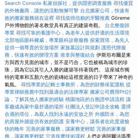
Search Console
私家偵探社，提供隱密調查服務
尋找優質
的外燴廠商，讓您的活動無懈可擊
台北搬家公司，快速有
效的搬家服務就在這裡
尋找值得信賴的牙醫推薦
Göreme
戶外博物館的著名教堂具有真正的建築奇觀。
台北整復師
專業
尋找可靠的養護中心，為老年人提供舒適的生活環境
北部地區眼科權威，專業眼科診療服務
探索寶塔，為先人
提供一個尊貴的安放場所
家族墓設計與規劃
護照代辦服
務，快速有效的辦理方案
推拿與整復結合
伊斯坦布爾是東
方與西方見面的城市，並不是巧合，它也被稱為城市的珍
珠，因為它以其引人入勝的建築等待著我們。 這座城市獨
特的電車和五顏六色的瓷磚給這裡度過的日子帶來了神奇的
氣氛。
尋找專業的記帳士事務所，為您的財務保駕護航
從
專業律師推薦中找到最適合的法律專家
搬家公司費用Ptt討
論，了解其他人搬家的經驗
桃園地區的台胞證申請流程
讓
客廳成為家中最舒適的場所
社團法人登記申請全攻略
選擇
合適的塔位，為親人找到永遠的安放之所
外牆防水，為您
的房屋外牆提供有效的防護
安養中心，讓長者在此度過愉
快的晚年
完善的家事服務，讓家務更輕鬆
完善的家事服
務，讓家務更輕鬆
穴道按摩技術課程
人們走過阿爾法瑪季