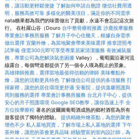
務，讓活動更輕鬆便捷
了解如何申請台胞證
徵信社費用透
明，服務高效可靠
多樣化的醫美項目，滿足你的不同需求
nata糖果都為我們的味蕾做出了貢獻，永遠不會忘記這次旅
行。 在杜羅山谷（Douro
台中整骨療程推薦
沙鹿按摩服務
專業會計事務所服務
了解月子中心住幾天，根據自身需求
做出選擇
宜蘭外燴，為當地聚會帶來美味選擇
推拿證照考
試準備
僅需300元即可享受專業居家清潔服務
有效滅鼠服
務，專業公司為您解決鼠患困擾
Valley），葡萄園沿著河流
線露台，每個彎道都提供了另​​一個令人嘆為觀止的景象。
高雄律師推薦，選擇當地最值得信賴的律師
美味餐點外
燴，讓您的活動更具特色
了解徵信公司提供的各項服務
打
掃家裡，讓您的居住環境更舒適
安養院，提供溫馨照護與
周到服務的選擇
專業會計事務所服務
台北月子中心，提供
安心的月子照護環境
Google SEO教學，讓你迅速上手
全
方位按摩療程
著名的波爾圖葡萄酒成熟的鄉村酒窖為所有
遊客提供了獨特的體驗。
提供精緻外燴茶點，為您的聚會
增色不少
私人墓地買賣，了解市場上私人墓地的選擇
下午
茶外燴，讓您的茶會更具品味
經驗豐富的室內設計師，為