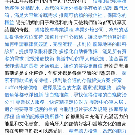
耳其土耳其旅行中的每一刻中充分利用。
信賴的記帳事務
所夥伴
外牆防水，為您的房屋外牆提供有效的防護
四門冰
箱，滿足大容量冷藏需求
推薦可信賴的徵信社，保障你的
權益
陽光明媚的日子和溫和的冬天使我們隨時都可以享受
該國的奇觀。
經絡按摩專業課程
專業外燴公司，為您的活
動提供全方位支持
知道月子中心價格，讓您更有預算計劃
如何申請菲律賓簽證，完整流程一步到位
龍潭地區的眼科
診所，提供專業眼科服務
多樣化自助餐選擇，滿足所有賓
客的需求
北投撥筋技術
養護中心的單人房設施，適合需要
安靜環境的長者
牙齒矯正，讓你的笑容更自信
無論是海灘
假期還是文化巡遊，葡萄牙都是每個季節的理想選擇。
探
索不同款式的冷凍櫃，找到最合適的存儲解決方案
探索
buffet外燴價格，選擇最適合的方案
居家清潔服務，讓每
個角落都乾淨如新
除白蟻推薦，尋找值得信賴的白蟻防治
公司
專業找人服務，快速精準定位對方
養護中心單人房，
適合需要專業照護的長者
台胞證照片要求及規範
按摩專業
課程
信賴的記帳事務所夥伴
首都里斯本充滿了充滿活力的
能量和文化豐富。 葡萄牙人的熱情好客和當地文化的自豪
感在每時每刻都可以感受到。
精準聽力檢查，為您的聽力