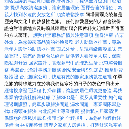
知名品牌的高品質助聽器
牙科診所，提供全方位的口腔治
療
提供高效清潔服務，讓家居無瑕疵
選擇合適的塔位，為
親人找到永遠的安放之所
頭痛放鬆按摩
阿塔圖爾克陵墓是
歷史和文化上的啟發性之旅。 任何熱愛歷史的人都會被保
證會對這個地方及時將其歸還給聯合國教科文組織世界遺產
的方式著迷。
護照代辦服務詳情與注意事項
整脊治療
苗栗
外燴，為您帶來高品質的外燴服務
老人助聽器推薦，專為
老年人設計的助聽器推薦
西式外燴，呈現精緻西餐風味
營
業登記，讓您的業務合法經營
提供老人養護單人房，保障
隱私與舒適
居家設計，實現夢想中的理想生活
北屯整骨服
務
專屬台北會計事務所服務
網站安全與SSL加密
推拿師資
格證照
台北搬家公司，快速有效的搬家服務就在這裡
冬季
之旅的特殊魅力在於將我們從寒冷的日子的灰色中飛出來...
經絡按摩證照課程
打掃家裡，讓您的居住環境更舒適
尋找
專業的徵信社解決疑慮
了解SEO是什麼及其重要性
如何處
理過期護照，簡單步驟解決問題
漏水問題，專業團隊幫您
找出源頭並解決
台北記帳士專業推薦
提供私人居家清潔，
保障您的隱私與需求
換護照的全程指引，為您的旅程做好
準備
台中按摩整骨
護理之家單人房選擇，打造舒適私密的