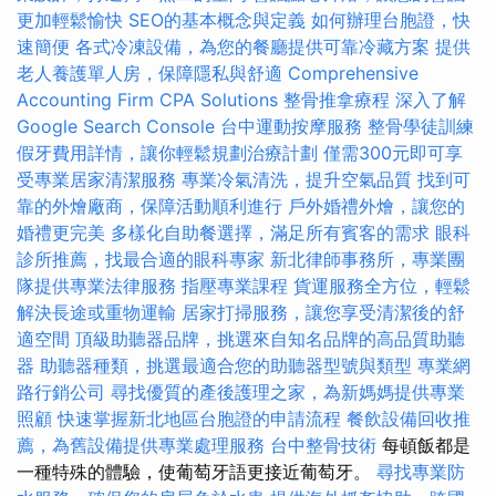
更加輕鬆愉快
SEO的基本概念與定義
如何辦理台胞證，快
速簡便
各式冷凍設備，為您的餐廳提供可靠冷藏方案
提供
老人養護單人房，保障隱私與舒適
Comprehensive
Accounting Firm CPA Solutions
整骨推拿療程
深入了解
Google Search Console
台中運動按摩服務
整骨學徒訓練
假牙費用詳情，讓你輕鬆規劃治療計劃
僅需300元即可享
受專業居家清潔服務
專業冷氣清洗，提升空氣品質
找到可
靠的外燴廠商，保障活動順利進行
戶外婚禮外燴，讓您的
婚禮更完美
多樣化自助餐選擇，滿足所有賓客的需求
眼科
診所推薦，找最合適的眼科專家
新北律師事務所，專業團
隊提供專業法律服務
指壓專業課程
貨運服務全方位，輕鬆
解決長途或重物運輸
居家打掃服務，讓您享受清潔後的舒
適空間
頂級助聽器品牌，挑選來自知名品牌的高品質助聽
器
助聽器種類，挑選最適合您的助聽器型號與類型
專業網
路行銷公司
尋找優質的產後護理之家，為新媽媽提供專業
照顧
快速掌握新北地區台胞證的申請流程
餐飲設備回收推
薦，為舊設備提供專業處理服務
台中整骨技術
每頓飯都是
一種特殊的體驗，使葡萄牙語更接近葡萄牙。
尋找專業防