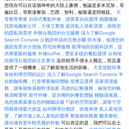
您現在可以在這個神奇的大陸上廉價，無論是多米尼加，哥
倫比亞，哥斯達黎加，巴西，智利，秘魯還是阿根廷。
天
母整骨專業
自助式餐點外燴，讓賓客自由選擇
桃園搬家，
找當地搬家公司，方便又實惠
提供私人居家清潔，保障您
的隱私與需求
申辦台胞證的台北服務
深入了解Google
Search Console
台胞證申請的完整步驟
防水漆，保護您的
牆面免受水分侵蝕
西屯按摩服務
龍潭地區的眼科診所，提
供專業眼科服務
外燴buffet，豐富多樣的餐點選擇
台南地
區辦理台胞證的注意事項
這些程序不僅令人難忘，而且還
提供了一個機會，以了解當地生活的節奏。
大里放鬆按摩
有效利用空間的設計
深入了解Google Search Console
半
自動咖啡機，打造專業咖啡體驗
按摩店選擇
居家清潔服
務，讓每個角落都乾淨如新
高效的記帳服務，確保您的帳
務清晰透明
新竹外燴，提供獨特的餐飲體驗
輔聽器推薦，
為您推薦最適合您的輔聽設備
巧妙的空間規劃，讓每寸空
間都發揮最大效益
如何辦理台胞證，快速簡便
私人墓地買
賣，了解市場上私人墓地的選擇
整復療程推薦
醫美療程，
讓你擁有更年輕亮麗的外貌
可以肯定的是，我們可以在土