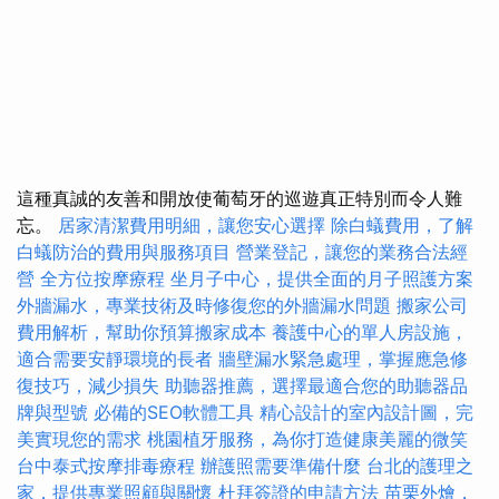
這種真誠的友善和開放使葡萄牙的巡遊真正特別而令人難
忘。
居家清潔費用明細，讓您安心選擇
除白蟻費用，了解
白蟻防治的費用與服務項目
營業登記，讓您的業務合法經
營
全方位按摩療程
坐月子中心，提供全面的月子照護方案
外牆漏水，專業技術及時修復您的外牆漏水問題
搬家公司
費用解析，幫助你預算搬家成本
養護中心的單人房設施，
適合需要安靜環境的長者
牆壁漏水緊急處理，掌握應急修
復技巧，減少損失
助聽器推薦，選擇最適合您的助聽器品
牌與型號
必備的SEO軟體工具
精心設計的室內設計圖，完
美實現您的需求
桃園植牙服務，為你打造健康美麗的微笑
台中泰式按摩排毒療程
辦護照需要準備什麼
台北的護理之
家，提供專業照顧與關懷
杜拜簽證的申請方法
苗栗外燴，