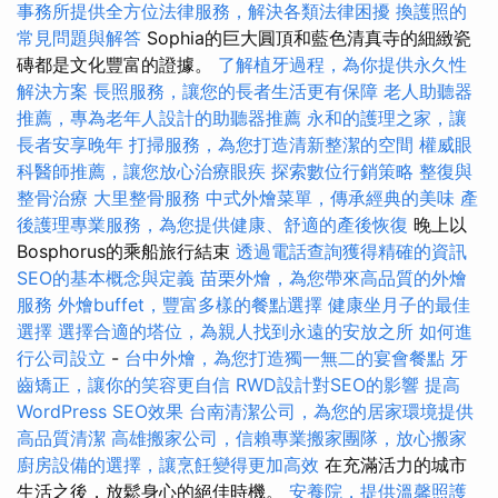
事務所提供全方位法律服務，解決各類法律困擾
換護照的
常見問題與解答
Sophia的巨大圓頂和藍色清真寺的細緻瓷
磚都是文化豐富的證據。
了解植牙過程，為你提供永久性
解決方案
長照服務，讓您的長者生活更有保障
老人助聽器
推薦，專為老年人設計的助聽器推薦
永和的護理之家，讓
長者安享晚年
打掃服務，為您打造清新整潔的空間
權威眼
科醫師推薦，讓您放心治療眼疾
探索數位行銷策略
整復與
整骨治療
大里整骨服務
中式外燴菜單，傳承經典的美味
產
後護理專業服務，為您提供健康、舒適的產後恢復
晚上以
Bosphorus的乘船旅行結束
透過電話查詢獲得精確的資訊
SEO的基本概念與定義
苗栗外燴，為您帶來高品質的外燴
服務
外燴buffet，豐富多樣的餐點選擇
健康坐月子的最佳
選擇
選擇合適的塔位，為親人找到永遠的安放之所
如何進
行公司設立
-
台中外燴，為您打造獨一無二的宴會餐點
牙
齒矯正，讓你的笑容更自信
RWD設計對SEO的影響
提高
WordPress SEO效果
台南清潔公司，為您的居家環境提供
高品質清潔
高雄搬家公司，信賴專業搬家團隊，放心搬家
廚房設備的選擇，讓烹飪變得更加高效
在充滿活力的城市
生活之後，放鬆身心的絕佳時機。
安養院，提供溫馨照護