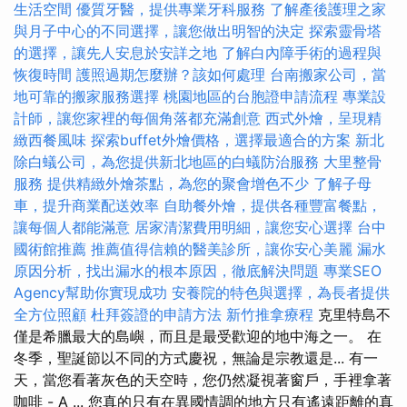
生活空間
優質牙醫，提供專業牙科服務
了解產後護理之家
與月子中心的不同選擇，讓您做出明智的決定
探索靈骨塔
的選擇，讓先人安息於安詳之地
了解白內障手術的過程與
恢復時間
護照過期怎麼辦？該如何處理
台南搬家公司，當
地可靠的搬家服務選擇
桃園地區的台胞證申請流程
專業設
計師，讓您家裡的每個角落都充滿創意
西式外燴，呈現精
緻西餐風味
探索buffet外燴價格，選擇最適合的方案
新北
除白蟻公司，為您提供新北地區的白蟻防治服務
大里整骨
服務
提供精緻外燴茶點，為您的聚會增色不少
了解子母
車，提升商業配送效率
自助餐外燴，提供各種豐富餐點，
讓每個人都能滿意
居家清潔費用明細，讓您安心選擇
台中
國術館推薦
推薦值得信賴的醫美診所，讓你安心美麗
漏水
原因分析，找出漏水的根本原因，徹底解決問題
專業SEO
Agency幫助你實現成功
安養院的特色與選擇，為長者提供
全方位照顧
杜拜簽證的申請方法
新竹推拿療程
克里特島不
僅是希臘最大的島嶼，而且是最受歡迎的地中海之一。 在
冬季，聖誕節以不同的方式慶祝，無論是宗教還是... 有一
天，當您看著灰色的天空時，您仍然凝視著窗戶，手裡拿著
咖啡 - A ... 您真的只有在異國情調的地方只有遙遠距離的真