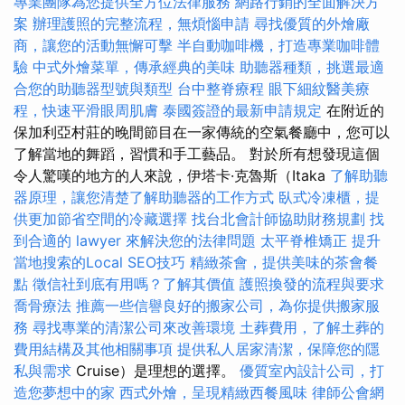
專業團隊為您提供全方位法律服務
網路行銷的全面解決方
案
辦理護照的完整流程，無煩惱申請
尋找優質的外燴廠
商，讓您的活動無懈可擊
半自動咖啡機，打造專業咖啡體
驗
中式外燴菜單，傳承經典的美味
助聽器種類，挑選最適
合您的助聽器型號與類型
台中整脊療程
眼下細紋醫美療
程，快速平滑眼周肌膚
泰國簽證的最新申請規定
在附近的
保加利亞村莊的晚間節目在一家傳統的空氣餐廳中，您可以
了解當地的舞蹈，習慣和手工藝品。 對於所有想發現這個
令人驚嘆的地方的人來說，伊塔卡·克魯斯（Itaka
了解助聽
器原理，讓您清楚了解助聽器的工作方式
臥式冷凍櫃，提
供更加節省空間的冷藏選擇
找台北會計師協助財務規劃
找
到合適的 lawyer 來解決您的法律問題
太平脊椎矯正
提升
當地搜索的Local SEO技巧
精緻茶會，提供美味的茶會餐
點
徵信社到底有用嗎？了解其價值
護照換發的流程與要求
喬骨療法
推薦一些信譽良好的搬家公司，為你提供搬家服
務
尋找專業的清潔公司來改善環境
土葬費用，了解土葬的
費用結構及其他相關事項
提供私人居家清潔，保障您的隱
私與需求
Cruise）是理想的選擇。
優質室內設計公司，打
造您夢想中的家
西式外燴，呈現精緻西餐風味
律師公會網