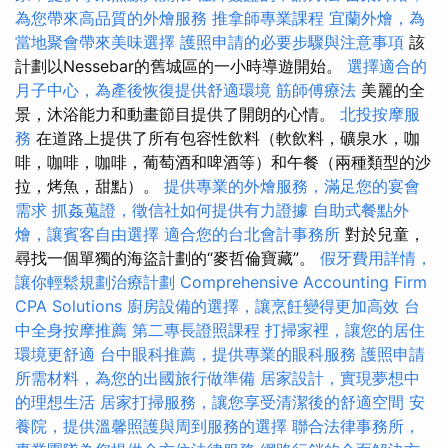
為您帶來高品質的外燴服務
推拿師專業課程
宜蘭外燴，為
當地聚會帶來美味選擇
護照申請的必要步驟與注意事項
該
計劃以Nessebar的舊城區的一小時導遊開始。
選擇適合的
月子中心，為產後恢復提供舒適環境
筋師傅療法
美麗的全
景，沐浴能力和動畫節目提供了開朗的心情。
北投按摩服
務
在道路上提供了所有包容性飲料（軟飲料，礦泉水，咖
啡，咖啡，咖啡，葡萄酒和啤酒等）和午餐（兩種類型的沙
拉，烤魚，甜點）。
提供專業的外燴服務，滿足您的宴會
需求
抓姦蒐證，徵信社如何提供有力證據
自助式餐點外
燴，讓賓客自由選擇
適合您的台北會計事務所
對於兒童，
尋找一個單獨的海盜計劃的“麥哲倫寶藏”。
假牙費用詳情，
讓你輕鬆規劃治療計劃
Comprehensive Accounting Firm
CPA Solutions
廚房設備的選擇，讓烹飪變得更加高效
台
中全身按摩推薦
第二專長證照課程
打掃家裡，讓您的居住
環境更舒適
台中眼科推薦，提供專業的眼科服務
護照申請
所需材料，為您的出國旅行做準備
居家設計，實現夢想中
的理想生活
居家打掃服務，讓您享受清潔後的舒適空間
安
養院，提供溫馨照護與周到服務的選擇
聯合法律事務所，