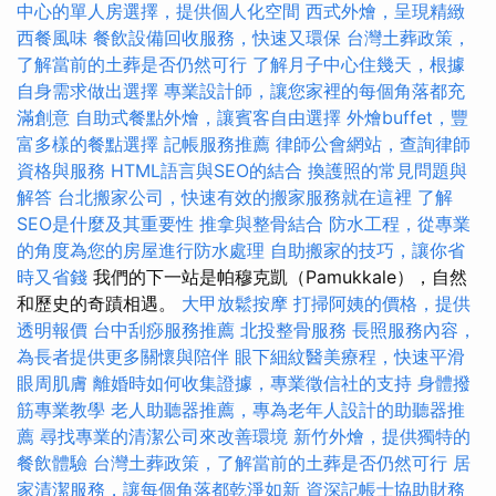
中心的單人房選擇，提供個人化空間
西式外燴，呈現精緻
西餐風味
餐飲設備回收服務，快速又環保
台灣土葬政策，
了解當前的土葬是否仍然可行
了解月子中心住幾天，根據
自身需求做出選擇
專業設計師，讓您家裡的每個角落都充
滿創意
自助式餐點外燴，讓賓客自由選擇
外燴buffet，豐
富多樣的餐點選擇
記帳服務推薦
律師公會網站，查詢律師
資格與服務
HTML語言與SEO的結合
換護照的常見問題與
解答
台北搬家公司，快速有效的搬家服務就在這裡
了解
SEO是什麼及其重要性
推拿與整骨結合
防水工程，從專業
的角度為您的房屋進行防水處理
自助搬家的技巧，讓你省
時又省錢
我們的下一站是帕穆克凱（Pamukkale），自然
和歷史的奇蹟相遇。
大甲放鬆按摩
打掃阿姨的價格，提供
透明報價
台中刮痧服務推薦
北投整骨服務
長照服務內容，
為長者提供更多關懷與陪伴
眼下細紋醫美療程，快速平滑
眼周肌膚
離婚時如何收集證據，專業徵信社的支持
身體撥
筋專業教學
老人助聽器推薦，專為老年人設計的助聽器推
薦
尋找專業的清潔公司來改善環境
新竹外燴，提供獨特的
餐飲體驗
台灣土葬政策，了解當前的土葬是否仍然可行
居
家清潔服務，讓每個角落都乾淨如新
資深記帳士協助財務