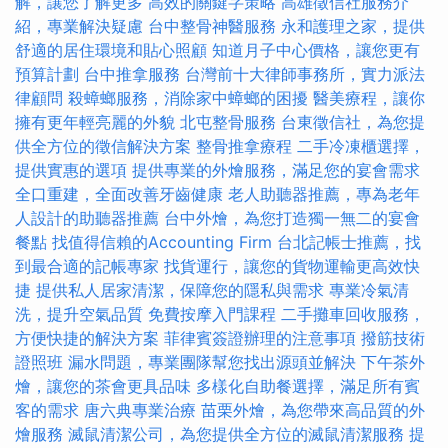
解，讓您了解更多
高效的關鍵字策略
高雄徵信社服務介
紹，專業解決疑慮
台中整骨神醫服務
永和護理之家，提供
舒適的居住環境和貼心照顧
知道月子中心價格，讓您更有
預算計劃
台中推拿服務
台灣前十大律師事務所，實力派法
律顧問
殺蟑螂服務，消除家中蟑螂的困擾
醫美療程，讓你
擁有更年輕亮麗的外貌
北屯整骨服務
台東徵信社，為您提
供全方位的徵信解決方案
整骨推拿療程
二手冷凍櫃選擇，
提供實惠的選項
提供專業的外燴服務，滿足您的宴會需求
全口重建，全面改善牙齒健康
老人助聽器推薦，專為老年
人設計的助聽器推薦
台中外燴，為您打造獨一無二的宴會
餐點
找值得信賴的Accounting Firm
台北記帳士推薦，找
到最合適的記帳專家
找貨運行，讓您的貨物運輸更高效快
捷
提供私人居家清潔，保障您的隱私與需求
專業冷氣清
洗，提升空氣品質
免費按摩入門課程
二手攤車回收服務，
方便快捷的解決方案
菲律賓簽證辦理的注意事項
撥筋技術
證照班
漏水問題，專業團隊幫您找出源頭並解決
下午茶外
燴，讓您的茶會更具品味
多樣化自助餐選擇，滿足所有賓
客的需求
唐六典專業治療
苗栗外燴，為您帶來高品質的外
燴服務
滅鼠清潔公司，為您提供全方位的滅鼠清潔服務
提