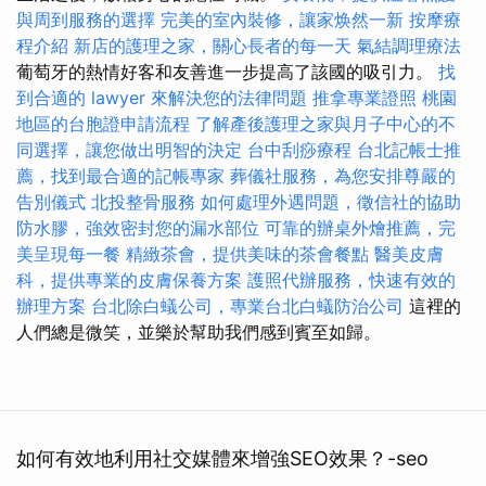
與周到服務的選擇
完美的室內裝修，讓家焕然一新
按摩療
程介紹
新店的護理之家，關心長者的每一天
氣結調理療法
葡萄牙的熱情好客和友善進一步提高了該國的吸引力。
找
到合適的 lawyer 來解決您的法律問題
推拿專業證照
桃園
地區的台胞證申請流程
了解產後護理之家與月子中心的不
同選擇，讓您做出明智的決定
台中刮痧療程
台北記帳士推
薦，找到最合適的記帳專家
葬儀社服務，為您安排尊嚴的
告別儀式
北投整骨服務
如何處理外遇問題，徵信社的協助
防水膠，強效密封您的漏水部位
可靠的辦桌外燴推薦，完
美呈現每一餐
精緻茶會，提供美味的茶會餐點
醫美皮膚
科，提供專業的皮膚保養方案
護照代辦服務，快速有效的
辦理方案
台北除白蟻公司，專業台北白蟻防治公司
這裡的
人們總是微笑，並樂於幫助我們感到賓至如歸。
如何有效地利用社交媒體來增強SEO效果？-seo