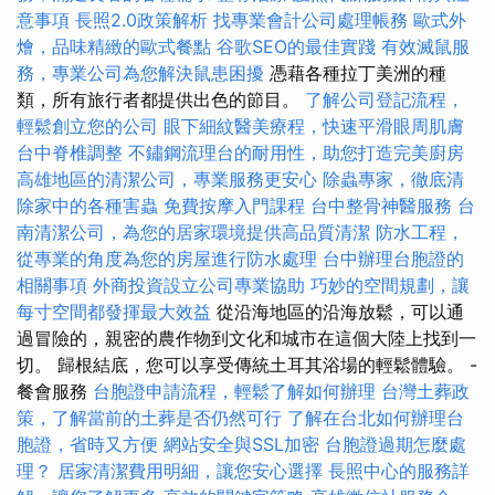
意事項
長照2.0政策解析
找專業會計公司處理帳務
歐式外
燴，品味精緻的歐式餐點
谷歌SEO的最佳實踐
有效滅鼠服
務，專業公司為您解決鼠患困擾
憑藉各種拉丁美洲的種
類，所有旅行者都提供出色的節目。
了解公司登記流程，
輕鬆創立您的公司
眼下細紋醫美療程，快速平滑眼周肌膚
台中脊椎調整
不鏽鋼流理台的耐用性，助您打造完美廚房
高雄地區的清潔公司，專業服務更安心
除蟲專家，徹底清
除家中的各種害蟲
免費按摩入門課程
台中整骨神醫服務
台
南清潔公司，為您的居家環境提供高品質清潔
防水工程，
從專業的角度為您的房屋進行防水處理
台中辦理台胞證的
相關事項
外商投資設立公司專業協助
巧妙的空間規劃，讓
每寸空間都發揮最大效益
從沿海地區的沿海放鬆，可以通
過冒險的，親密的農作物到文化和城市在這個大陸上找到一
切。 歸根結底，您可以享受傳統土耳其浴場的輕鬆體驗。 -
餐會服務
台胞證申請流程，輕鬆了解如何辦理
台灣土葬政
策，了解當前的土葬是否仍然可行
了解在台北如何辦理台
胞證，省時又方便
網站安全與SSL加密
台胞證過期怎麼處
理？
居家清潔費用明細，讓您安心選擇
長照中心的服務詳